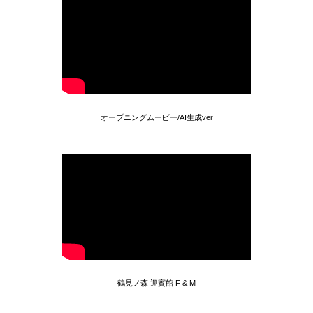
オープニングムービー/AI生成ver
鶴見ノ森 迎賓館 F & M