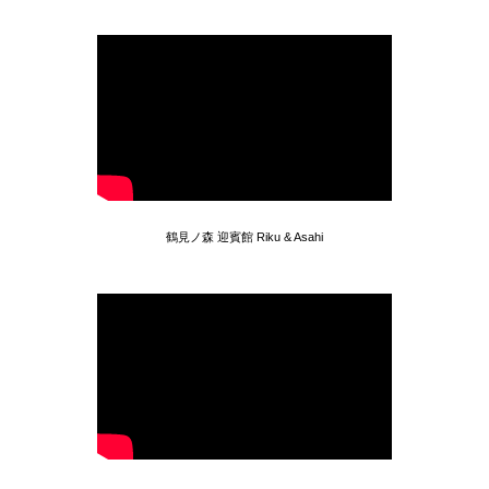
鶴見ノ森 迎賓館 Riku & Asahi